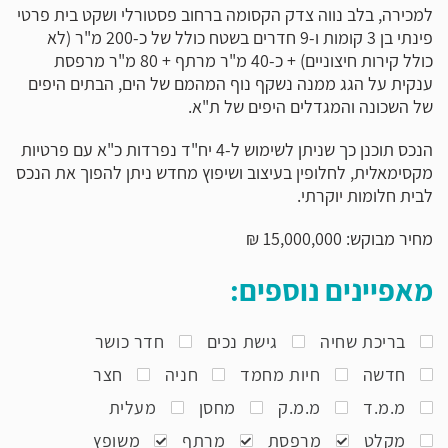
למכירה, בלב נווה צדק הקסומה ברחוב פסטורלי ושקט בית פרטי
פינתי בן 3 קומות ו-9 חדרים בשטח כולל של כ-200 מ"ר (לא
כולל קירות חיצוניים) + כ-40 מ"ר מרתף + 80 מ"ר מרפסת
ענקית על הגג ממנה נשקף נוף המהמם של הים, הבתים היפים
של השכונה והמגדלים היפים של ת"א.
הנכס תוכנן כך שניתן לשימוש ל-4 יח"ד נפרדות כ"א עם פרטיות
מקסימאלית, לחלופין בעיצוב ושיפוץ מחדש ניתן להפוך את הנכס
לבית חלומות יוקרתי.
מחיר מבוקש: 15,000,000 ₪
מאפיינים נוספים:
בריכת שחיה
גישת נכים
חדר כושר
חדשה
חיות מחמד
חניה
חצר
מ.מ.ד
מ.מ.ק
מחסן
מעלית
מקלט
מרפסת
מרתף
משופץ