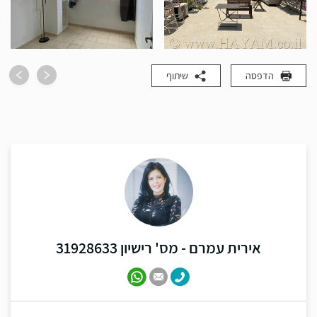
הדפסה
שיתוף
אירית עמרם - מס' רישיון 31928633