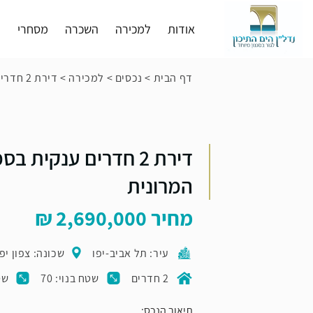
אודות
למכירה
השכרה
מסחרי
פ
דף הבית
>
נכסים
>
למכירה
>
דירת 2 חדרים ענקית בסמוך לשכונה המרונית
דירת 2 חדרים ענקית 
המרונית
מחיר
2,690,000
עיר: תל אביב-יפו
שכונה: צפון יפו
2 חדרים
שטח בנוי: 70
שט
תיאור הנכס: