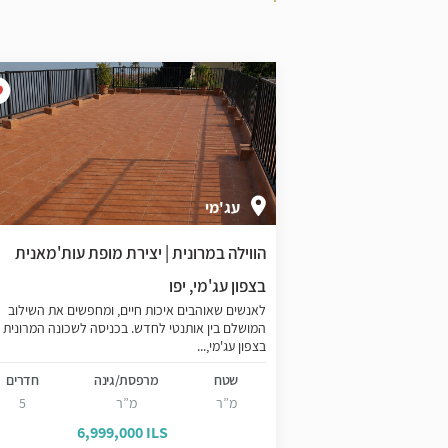
עג'מי
ר העתיקה בצפון
הווילה במרונית | יצירת מופת עות'מאנית
בצפון עג'מי, יפו
נדרומדה, המתחם
לאנשים שאוהבים איכות חיים, ומחפשים את השילוב
 בישראל בזכות
המושלם בין אותנטי לחדש. בכניסה לשכונה המרונית
בצפון עג'מי,...
נה
חדרים
שטח
מרפסת/גינה
חדרים
4
מ”ר
מ”ר
5
6,999,000 ILS
5,1