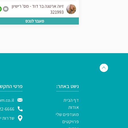
יון
זיוה ארטגה בר דוד - מס' רישיון
321993
ס
מעבר לנכס
ניווט באתר:
פרטי התקשר
דף הבית
m.co.il
אודות
22-6666
מועדפים שלי
שדרות ירו
פרויקטים