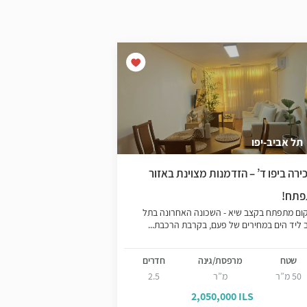
תל אביב-יפו
צפון יפו
ירה ביפו ד’ – הזדמנות מצוינת באזור
דירה מעוצבת מול הי
תח!
יפו
ום מתפתח בקצב שיא - השכונה האחרונה בתל
דירה יפיפיה מול הים 
 ליד הים במחירים של פעם, בקרבת הרכבת...
היוקרתי והפסטורלי - מ
המיקום -...
שטח
מרפסת/גינה
חדרים
שטח
מר
50 מ”ר
מ”ר
2.5
85 מ”ר
 ILS
2,050,000 ILS