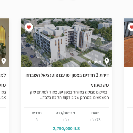
צפון יפו
דירת 3 חדרים בצפון יפו עם פוטנציאל השבחה
למכ
משמעותי
מתפ
במיקום מבוקש במיוחד בצפון יפו, צמוד למתחם שוק
במיק
הפשפשים ובמרחק של 2 דקות הליכה בלבד...
אביב
שטח
מרפסת/גינה
חדרים
75 מ”ר
מ”ר
3
2,790,000 ILS