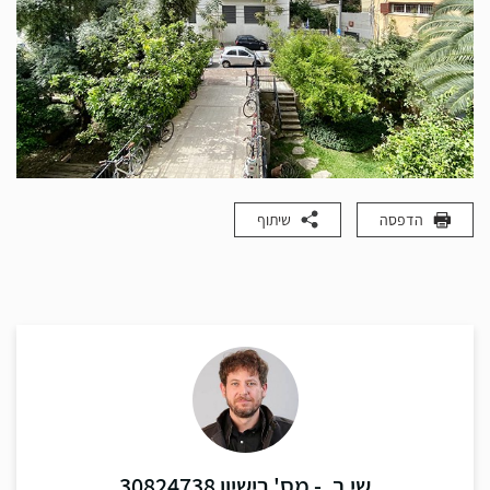
הדפסה
שיתוף
שי ב. - מס' רישיון 30824738