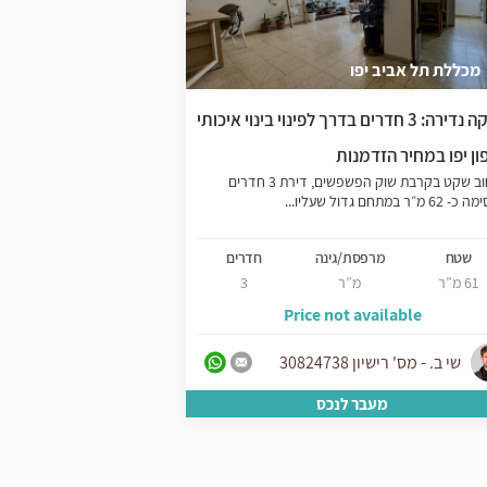
מכללת תל אביב יפו
יפו העתיקה
עסקה נדירה: 3 חדרים בדרך לפינוי בינוי איכותי
פנטהאוז סופר חלומי
במיקום מדהים ביפו, בק
ון יפו במחיר הזדמנות
קצרה לשוק הפשפשים ומו
ברחוב שקט בקרבת שוק הפשפשים, דירת 3 חדרים
 מ״ר במתחם גדול שעליו...
שטח
מ
שטח
מרפסת/גינה
חדרים
150 מ”ר
61 מ”ר
מ”ר
3
LS
Price not available
אירית עמרם - 
שי ב. - מס' רישיון 30824738
31928633
מעבר לנכס
מע