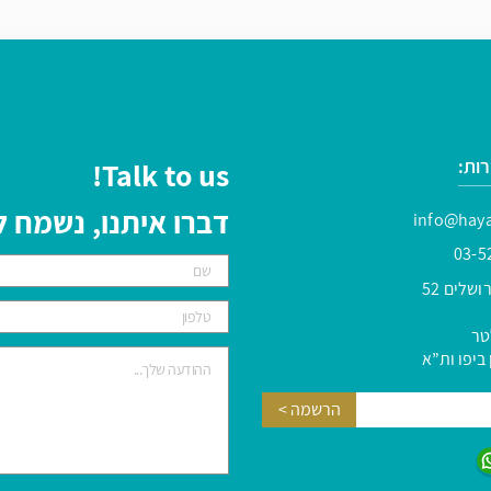
ות:
Talk to us!
דברו איתנו, נשמח
info@haya
03-5
שלים 52
טר
ביפו ות”א