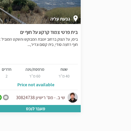
גבעת עליה
 פנורמי לים
בית פרטי צמוד קרקע על חוף ים
יפו, מרחק הליכה
ביפו, על הצוק ברחוב יוטבת המבוקש והשקט המוביל 
וצע למכירה...
חוף רחצה סודי, בית קסום ונדיר,...
נה
חדרים
שטח
מרפסת/גינה
חדרים
5
40 מ”ר
60 מ”ר
2
3
Price not available
יון
שי ב. - מס' רישיון 30824738
ס
מעבר לנכס