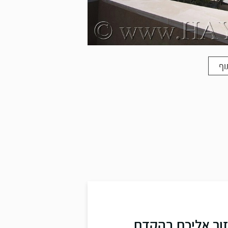
וף
זור אליכם בהקדם