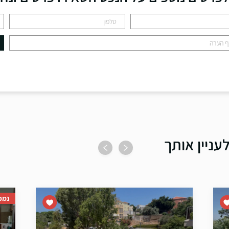
עניין אותך
נמכ