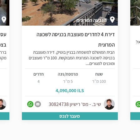
הגבעה המרונית
דירת 4 לחדרים מעוצבת בכניסה לשכונה
אל
המרונית
בצפ
הבית המושלם למשפחה בבניין בוטיק. דירה מעוצבת
בכניסה לשכונה המרונית המבוקשת. 100 מ"ר מעוצבים
מקסימה כ- 62
ומוכנים למגורים....
שטח
מרפסת/גינה
חדרים
100 מ”ר
5 מ”ר
4
4,090,000 ILS
שי ב. - מס' רישיון 30824738
מעבר לנכס