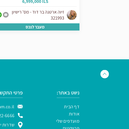
6,999,000 ILS
2,2
יון
זיוה ארטגה בר דוד - מס' רישיון
321993
ס
מעבר לנכס
ניווט באתר:
פרטי התקשר
דף הבית
m.co.il
אודות
22-6666
מועדפים שלי
שדרות ירו
פרויקטים