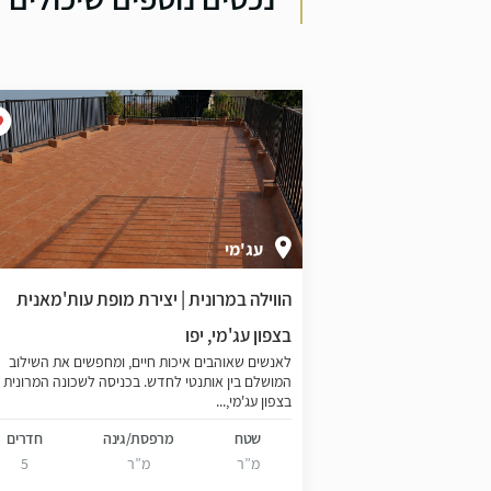
עג'מי
הווילה במרונית | יצירת מופת עות'מאנית
 העליה, המתחבר
בצפון עג'מי, יפו
ם...
לאנשים שאוהבים איכות חיים, ומחפשים את השילוב
המושלם בין אותנטי לחדש. בכניסה לשכונה המרונית
בצפון עג'מי,...
נה
חדרים
שטח
מרפסת/גינה
חדרים
3
מ”ר
מ”ר
5