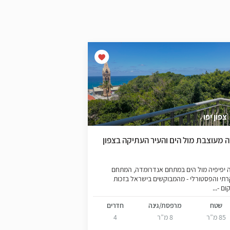
צפון יפו
גבעת עליה
ה מעוצבת מול הים והעיר העתיקה בצפון
דירת קסם 3 חדרים בסמוך לים
ברחוב שקט ויפיפה בשכ
בהליכה של שתי דקות אל הים, ד
 יפיפיה מול הים במתחם אנדרומדה, המתחם
רתי והפסטורלי - מהמבוקשים בישראל בזכות
ם -...
שטח
מרפסת/גינה
חדרים
שטח
מר
85 מ”ר
8 מ”ר
4
70 מ”ר