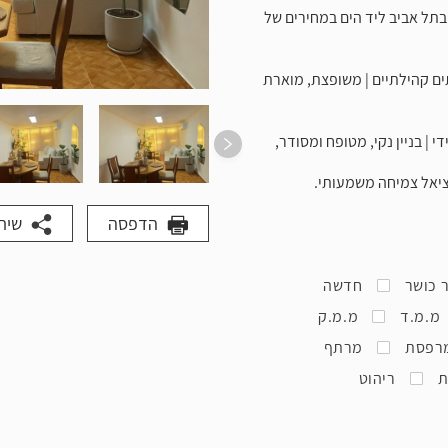
תל אביב ליד הים במחירים של
ים קהילתיים | משופצת, מוארת
 | בניין נקי, מטופח ומסודר,
יאל צמיחה משמעותי.
הדפסה
שית
 כושר
חדשה
מ.מ.ד
מ.מ.ק
רפסת
מרתף
ת
ריהוט