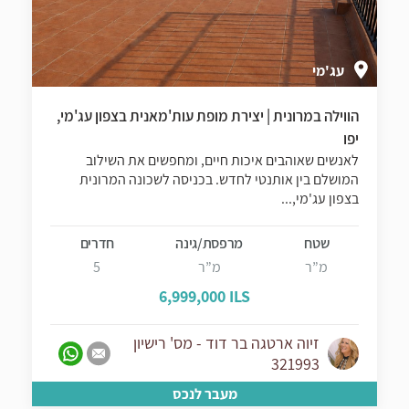
עג'מי
הווילה במרונית | יצירת מופת עות'מאנית בצפון עג'מי,
יפו
לאנשים שאוהבים איכות חיים, ומחפשים את השילוב
המושלם בין אותנטי לחדש. בכניסה לשכונה המרונית
בצפון עג'מי,...
שטח
מרפסת/גינה
חדרים
מ”ר
מ”ר
5
6,999,000 ILS
זיוה ארטגה בר דוד - מס' רישיון
321993
מעבר לנכס