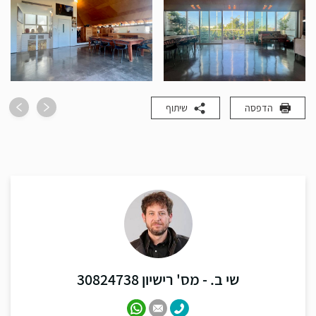
הדפסה
שיתוף
שי ב. - מס' רישיון 30824738