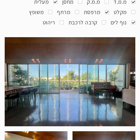
מ.מ.ד
מ.מ.ק
מחסן
מעלית
מקלט
מרפסת
מרתף
משופץ
נוף לים
קרבה לרכבת
ריהוט