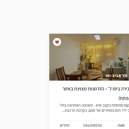
תל אביב-יפו
צפון יפו
ירה ביפו ד’ – הזדמנות מצוינת באזור
דירה מעוצבת מול הי
תח!
יפו
ום מתפתח בקצב שיא - השכונה האחרונה בתל
דירה יפיפיה מול הים 
 ליד הים במחירים של פעם, בקרבת הרכבת...
היוקרתי והפסטורלי - מ
המיקום -...
שטח
מרפסת/גינה
חדרים
שטח
מר