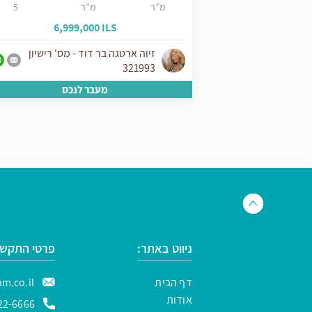
4
מ”ר
מ”ר
5
6,999,000 ILS
5,1
יון
זיוה ארטגה בר דוד - מס' רישיון
321993
ס
מעבר לנכס
ניווט באתר:
פרטי התקשר
דף הבית
m.co.il
אודות
22-6666