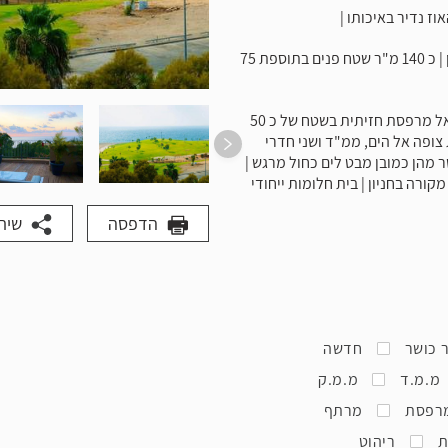
ז נדיר באיכותו |
דו מפלסי עם נוף פנורמי לים המשקיף מכל חלון | כ 140 מ"ר שטח פנים בתוספת 75
5 חדרים | חלל סלון ענק ב 3 כווני אוויר המוביל אל מרפסת חזיתית בשטח של כ 50
צופה אל הים, ממ"ד ושני חדרי
 מהן כמובן מבט לים כחול מרגש |
ירות בלבד | חניה מקורה בחניון | בית חלומות ייחודי
הדפסה
שית
 כושר
חדשה
מ.מ.ד
מ.מ.ק
רפסת
מרתף
ת
ריהוט