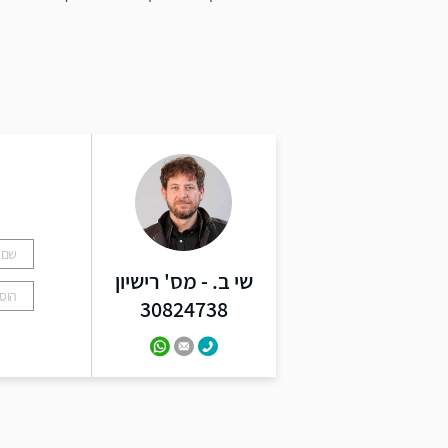
ל
שי ב. - מס' רישיון
30824738