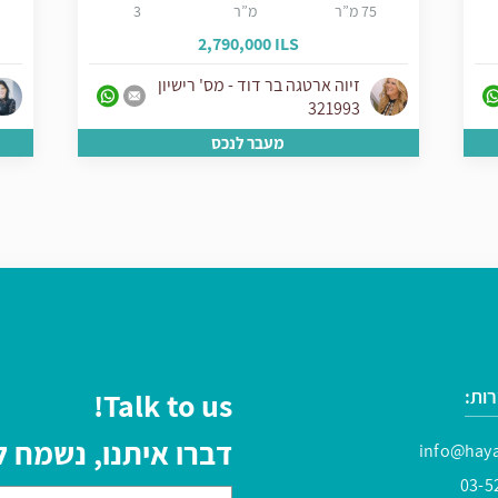
75 מ”ר
מ”ר
3
2,790,000 ILS
זיוה ארטגה בר דוד - מס' רישיון
321993
מעבר לנכס
ות:
Talk to us!
דברו איתנו, נשמח
info@haya
03-5