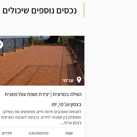
נכסים נוספים שיכולים ל
עג'מי
ר העתיקה בצפון
הווילה במרונית | יצירת מופת עות'מאנית
בצפון עג'מי, יפו
נדרומדה, המתחם
לאנשים שאוהבים איכות חיים, ומחפשים את השילוב
 בישראל בזכות
המושלם בין אותנטי לחדש. בכניסה לשכונה המרונית
בצפון עג'מי,...
נה
חדרים
שטח
מרפסת/גינה
חדרים