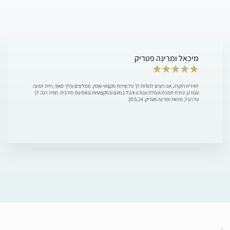
מיכאל ומרינה פטריק
לאירית היקרה, אנו רוצים להודות לך על שירות מקצועי ואמין. ממליצים עליך מאוד, היית זמינה
עבורנו, עזרת תמכת ועמלת עבורנו והכל בנועם ובמקצועיות ובאמינות מירבית. תודה רבה לך
על הכל, מיכאל ומרינה פטריק. 20.5.24