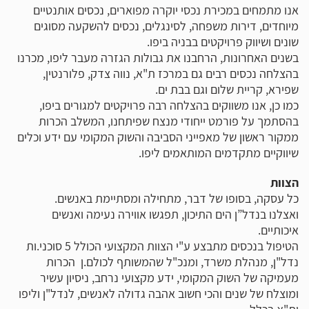
אנו מתמחים במכירת נכסי יוקרה מפוארים, נכסים אותנטיים
מיוחדים, דירות משפחה, לסינגלים, נכסים להשקעה מסוגים
שונים ושיווק פרויקטים בבניה ביפו.
בשנים האחרונות, הרחבנו את גבולות הגזרה מעבר ליפו, מכרנו
בהצלחה נכסים רבים גם במרכז ת"א, נווה צדק, פלורנטין,
שפירא, קריית שלום וגם בבת ים.
כמו כן, אנו משווקים בהצלחה רבה פרויקטים למגורים ביפו,
בהסתמך על פורמט ייחודי מנצח שפיתחנו, המשלב הכרות
ממקור ראשון של מאפייני הסביבה והשוק המקומי עם ידע וכלים
שיווקיים מתקדמים המותאמים ליפו.
הצוות
כל עסקה, בסופו של דבר, מתחילה ומסתיימת באנשים.
ואצלנו בנדל”ן הים התיכון, תפגשו אווירה נעימה ואנשים
איכותיים.
הטיפול בנכסים מתבצע ע"י הצוות המקצועי הכולל 5 סוכני.ות
נדל"ן, מנהלת משרד, ומנכ"ל שהמשותף לכולם.ן הכרות
מעמיקה של השוק המקומי, ידע מקצועי נרחב, ניסיון עשיר
ומוצלח של שנים והכי חשוב אהבה גדולה לאנשים, לנדל"ן וליפו