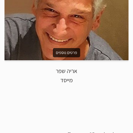
פרטים נוספים
אריה שפר
מייסד
יפ
יפ
עש