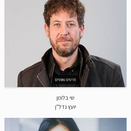
פרטים נוספים
שי בלומן
יועץ נדל"ן