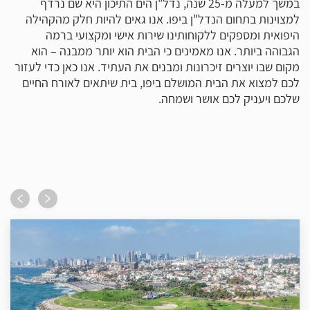
במשך למעלה מ-25 שנה, נדל"ן הים התיכון היא שם נרדף
יפ
למצוינות בתחום הנדל"ן ביפו. אנו גאים להיות חלק מהקהילה
הי
היפואית ומספקים ללקוחותינו שירות אישי ומקצועי ברמה
הה
הגבוהה ביותר. אנו מאמינים כי הבית הוא יותר ממבנה – הוא
כל
מקום שבו יוצרים זיכרונות ומבנים את העתיד. אנו כאן כדי לעזור
וה
לכם למצוא את הבית המושלם ביפו, בית שיתאים לאורח החיים
שו
שלכם ויעניק לכם אושר ושמחה.
יפ
ומ
אם
בש