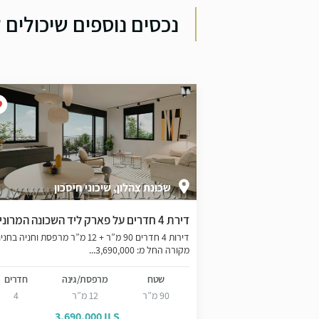
נכסים נוספים שיכולים ל
שכונת צהלון, שיכוני חיסכון
לה
דירת 4 חדרים על פארק ליד השכונה המרונית
להשכרה בצפון יפו חנות גדולה כ- 120 מ"ר, תקרות
דירות 4 חדרים 90 מ”ר + 12 מ”ר מרפסת וחניה בחניו
עות חופשיים. מחיר:...
מקורה החל מ: 3,690,000...
נה
חדרים
שטח
מרפסת/גינה
חדרים
2
90 מ”ר
12 מ”ר
4
9
3,690,000 ILS