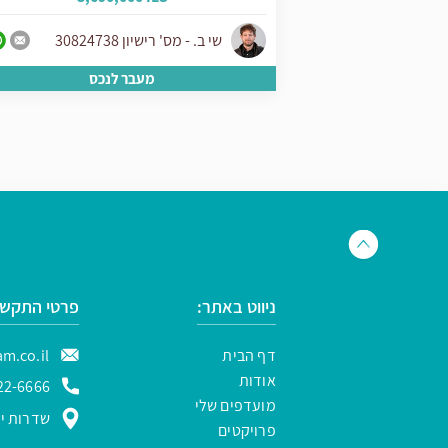
ון
שי ב. - מס' רישיון 30824738
ס
מעבר לנכס
ניווט באתר:
פרטי התקשר
דף הבית
m.co.il
אודות
22-6666
מועדפים שלי
שדרות ירו
פרויקטים