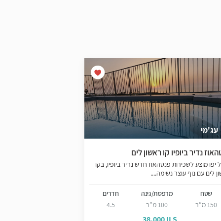
עג'מי
צפון יפו
אוז נדיר ביופיו קו ראשון לים
להשכרה בצפון יפו ח
 יפו מוצע לשכירות פנטהאוז חדש נדיר ביופיו, בקו
ן לים עם נוף עוצר נשימה....
גבוהות מתאימה לשלל ענפ
שטח
מ
שטח
מרפסת/גינה
חדרים
120 מ”ר
150 מ”ר
100 מ”ר
4.5
LS
38,000 ILS