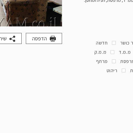
 ממ"ד, מרפסת, חניה ומחסן.
הדפסה
שית
 כושר
חדשה
מ.מ.ד
מ.מ.ק
רפסת
מרתף
ת
ריהוט