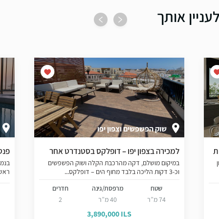
עניין אותך
שוק הפשפשים וצפון יפו
למכירה בצפון יפו – דופלקס בסטנדרט אחר
פנטה
ן
במיקום מושלם, דקה מהרכבת הקלה ושוק הפשפשים
בנמל
וכ-3 דקות הליכה בלבד מחוף הים – דופלקס...
ראשו
שטח
מרפסת/גינה
חדרים
74 מ”ר
40 מ”ר
2
3,890,000 ILS