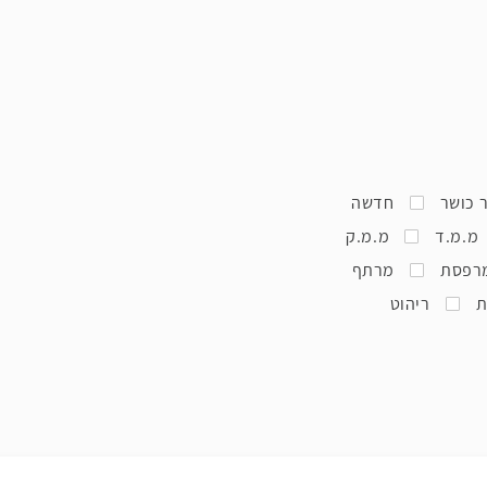
 כושר
חדשה
מ.מ.ד
מ.מ.ק
רפסת
מרתף
ת
ריהוט