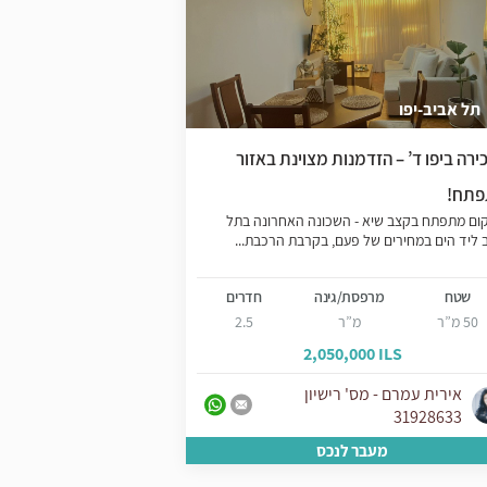
תל אביב-יפו
צפון יפו
ירה ביפו ד’ – הזדמנות מצוינת באזור
דירה מעוצבת מול הי
תח!
יפו
ום מתפתח בקצב שיא - השכונה האחרונה בתל
דירה יפיפיה מול הים 
 ליד הים במחירים של פעם, בקרבת הרכבת...
היוקרתי והפסטורלי - מ
המיקום -...
שטח
מרפסת/גינה
חדרים
שטח
מר
50 מ”ר
מ”ר
2.5
85 מ”ר
 ILS
2,050,000 ILS
אירית עמרם - מס' רישיון
אירית עמרם - 
31928633
31928633
מעבר לנכס
מע