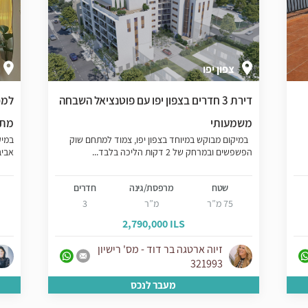
צפון יפו
דירת 3 חדרים בצפון יפו עם פוטנציאל השבחה
למכ
משמעותי
מתפ
במיקום מבוקש במיוחד בצפון יפו, צמוד למתחם שוק
במיק
הפשפשים ובמרחק של 2 דקות הליכה בלבד...
אביב
שטח
מרפסת/גינה
חדרים
75 מ”ר
מ”ר
3
2,790,000 ILS
זיוה ארטגה בר דוד - מס' רישיון
321993
מעבר לנכס