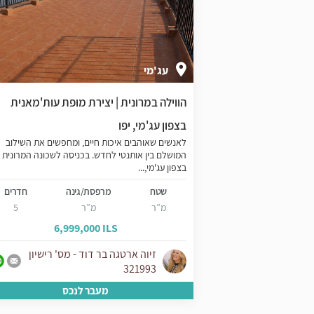
עג'מי
ר העתיקה בצפון
הווילה במרונית | יצירת מופת עות'מאנית
בצפון עג'מי, יפו
נדרומדה, המתחם
לאנשים שאוהבים איכות חיים, ומחפשים את השילוב
 בישראל בזכות
המושלם בין אותנטי לחדש. בכניסה לשכונה המרונית
בצפון עג'מי,...
נה
חדרים
שטח
מרפסת/גינה
חדרים
4
מ”ר
מ”ר
5
6,999,000 ILS
5,1
יון
זיוה ארטגה בר דוד - מס' רישיון
321993
ס
מעבר לנכס