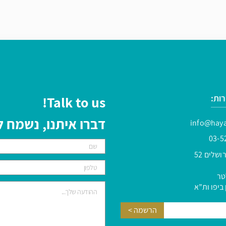
ות:
Talk to us!
דברו איתנו, נשמח
info@haya
03-5
שלים 52
טר
ביפו ות”א