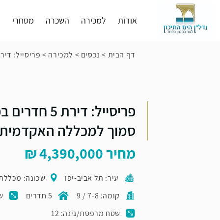
אודות
למכירה
השכרה
מסחרי
פ
דף הבית
>
נכסים
>
למכירה
>
פריסייל: דירת 5 חדרים בפרויקט איכותי סמוך למכללה 
פריסייל: דירת 5
סמוך למכללה האקדמית
מחיר
4,390,000
עיר: תל אביב-יפו
שכונה: מכללת 
קומה: 7-8 / 9
5 חדרים
שט
שטח מרפסת/גינה: 12