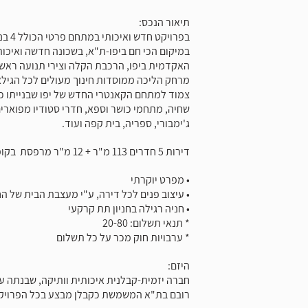
תיאור הנכס:
בפרויקט חדש ואיכותי במתחם פרטי הכולל 4 בניינים המוקפים בגינות.
במיקום הכי חם ביפו-ת"א, בשכונה חדשה ואיכ
האקדמית ביפו, הרכבת הקלה וצירי תנועה ראשי
מרחק הליכה ממוסדות חינוך מעולים לכל הגילא
צמוד למתחם הקאנטרי החדש של יפו שבנייתו כב
שחיה, מתחמי כושר וספא, חדרי סטודיו מפוארים
ג'ימבורי, ספריה, בית קפה ועוד.
דירות 5 חדרים 113 מ"ר + 12 מ"ר מרפסת בקומות 7-8 החל מ-4,390,000 ₪
• מפרט יוקרתי
• עיצוב פנים לכל דירה, ע"י מעצבת הבית של 
• חניה רגילה בחניון תת קרקעי
* תנאי תשלום: 20-80
* ערבויות חוק מכר על כל תשלום
היזם:
חברה יזמית-קבלנית איכותית וותיקה, שבנתה ע
רובם בת"א המשמשת כקבלן מבצע בכל הפרויקט