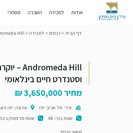
אודות
למכירה
השכרה
מסחרי
פ
דף הבית
>
נכסים
>
למכירה
>
Andromeda Hill – יוקרה, שקט וסטנדרט 
Andromeda Hill
וסטנדרט חיים בינלאומי
מחיר
3,650,000
עיר: תל אביב-יפו
שכונה: יפו הע
שטח בנוי: 48
שטח מרפסת/גינה: 2
תיאור הנכס: