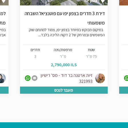
צפון יפו
דירת 3 חדרים בצפון יפו עם פוטנציאל השבחה
למכ
משמעותי
מתפ
במיקום מבוקש במיוחד בצפון יפו, צמוד למתחם שוק
במיק
הפשפשים ובמרחק של 2 דקות הליכה בלבד...
אביב
שטח
מרפסת/גינה
חדרים
75 מ”ר
מ”ר
3
2,790,000 ILS
זיוה ארטגה בר דוד - מס' רישיון
321993
מעבר לנכס