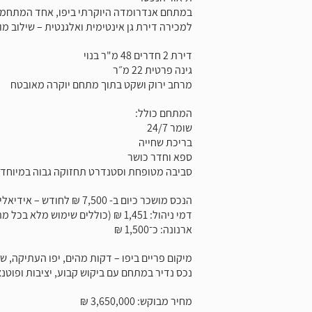
במתחם אנדרומדה היוקרתי ביפו, אחד המתחמי
למכירה דירת גן אינטימית ואלגנטית – שילוב מ
דירת 2 חדרים 48 מ"ר בנוי
גינה פרטית 22 מ״ר
מרחב ירוק ושקט בתוך מתחם יוקרה מאובטח
המתחם כולל:
שומר 24/7
בריכת שחייה
ספא וחדר כושר
סביבה מטופחת וסטנדרט תחזוקה גבוה במיוחד
הנכס מושכר כיום ב- 7,500 ₪ לחודש – אידיאלי למשקיעים
דמי ניהול: 1,451 ₪ (כוללים שימוש מלא בכל מתקני המתחם)
ארנונה: כ־1,500 ₪
מיקום פריים ביפו – דקות מהים, יפו העתיקה, 
נכס נדיר במתחם עם ביקוש קבוע, יציבות ופוטנצ
מחיר מבוקש: 3,650,000 ₪