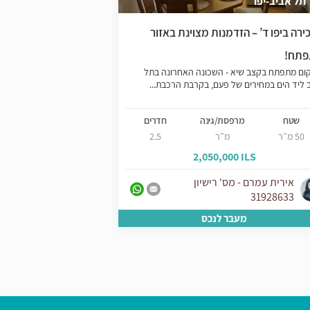
תל אביב-יפו
צפון יפו
ירה ביפו ד’ – הזדמנות מצוינת באזור
דירה מעוצבת מול הי
תח!
יפו
ום מתפתח בקצב שיא - השכונה האחרונה בתל
דירה יפיפיה מול הים 
 ליד הים במחירים של פעם, בקרבת הרכבת...
היוקרתי והפסטורלי - מ
המיקום -...
שטח
מרפסת/גינה
חדרים
שטח
מר
50 מ”ר
מ”ר
2.5
85 מ”ר
 ILS
2,050,000 ILS
אירית עמרם - מס' רישיון
אירית עמרם - 
31928633
31928633
מעבר לנכס
מע