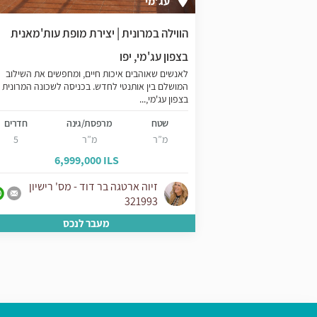
עג'מי
ר העתיקה בצפון
הווילה במרונית | יצירת מופת עות'מאנית
בצפון עג'מי, יפו
נדרומדה, המתחם
לאנשים שאוהבים איכות חיים, ומחפשים את השילוב
 בישראל בזכות
המושלם בין אותנטי לחדש. בכניסה לשכונה המרונית
בצפון עג'מי,...
נה
חדרים
שטח
מרפסת/גינה
חדרים
4
מ”ר
מ”ר
5
6,999,000 ILS
5,1
יון
זיוה ארטגה בר דוד - מס' רישיון
321993
ס
מעבר לנכס