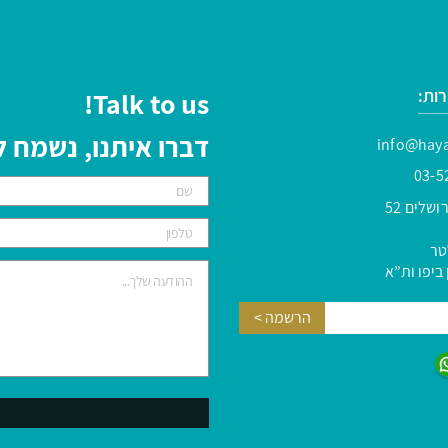
ות:
Talk to us!
דברו איתנו, נשמח
info@haya
03-5
שלים 52
טר
ביפו ות”א