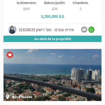
la dimension
Balcon/jardin
Chambres
88M
16M
3
3,290,000 ILS
אירית עמרם - מס' רישיון 31928633
Au-delà de la propriété
Névé Tsédek