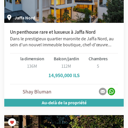
Jaffa Nord
Un penthouse rare et luxueux à Jaffa Nord
Dans le prestigieux quartier maronite de Jaffa Nord, au
sein d'un nouvel immeuble boutique, chef-d'œuvre...
la dimension
Balcon/jardin
Chambres
136M
112M
5
14,950,000 ILS
Shay Bluman
Au-delà de la propriété