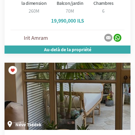
la dimension
Balcon/jardin
Chambres
260M
70M
6
19,990,000 ILS
Irit Amram
Au-delà de la propriété
Névé Tsédek