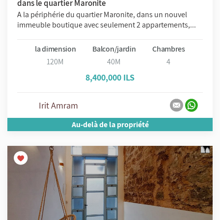
dans le quartier Maronite
A la périphérie du quartier Maronite, dans un nouvel
immeuble boutique avec seulement 2 appartements,...
la dimension
Balcon/jardin
Chambres
120M
40M
4
8,400,000 ILS
Irit Amram
Au-delà de la propriété